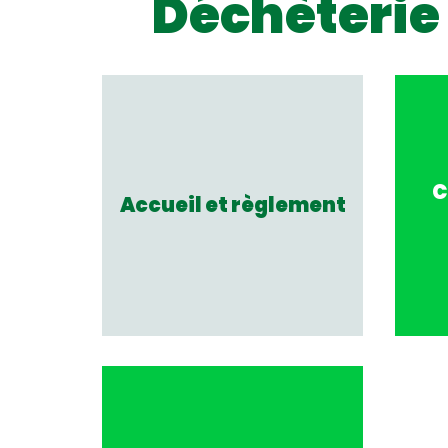
Déchèterie
C
Accueil et règlement