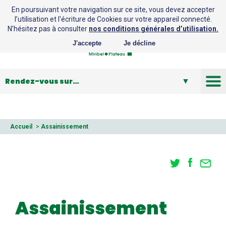
En poursuivant votre navigation sur ce site, vous devez accepter
l’utilisation et l'écriture de Cookies sur votre appareil connecté.
N’hésitez pas à consulter
nos conditions générales d’utilisation.
J'accepte
Je décline
Déchets
Assainissement
Accueil
>
Assainissement
Eau potable
Ruissellement et GEMAPI
Plan Climat
Lutte contre les espèces invasives
Assainissement