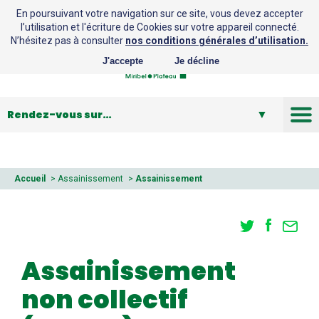
En poursuivant votre navigation sur ce site, vous devez accepter
l’utilisation et l'écriture de Cookies sur votre appareil connecté.
N’hésitez pas à consulter
nos conditions générales d’utilisation.
J'accepte
Je décline
Déchets
Assainissement
Accueil
>
Assainissement
>
Assainissement
non collectif (SPANC)
Eau potable
Ruissellement et GEMAPI
Plan Climat
Assainissement
Lutte contre les espèces invasives
non collectif